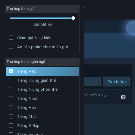
Đăng nhập
Thu hẹp theo giá
Giá bất kỳ
Cửa hàng
Giảm giá & sự kiện
Cộng đồng
Ẩn sản phẩm chơi miễn phí
Nhà phát triển: Delattre &amp; Harger
Thông tin
Thu hẹp theo ngôn ngữ
Xếp theo
Độ liên quan
Tiếng Việt
Hỗ trợ
Tiếng Trung giản thể
Tìm kiếm
Tiếng Trung phồn thể
Thay đổi ngôn ngữ
0 kết quả phù hợp tìm kiếm của bạn. 1 tựa sản phẩm đã bị loại
Tiếng Nhật
trừ dựa trên tùy chỉnh của bạn.
Cài ứng dụng Steam di động
Tiếng Hàn
Tiếng Thái
Xem web cho desktop
Tiếng Ả Rập
Tiếng Indonesia