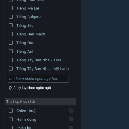
Tiếng Mã Lai
Tiếng Bulgaria
Tiếng Séc
Tiếng Đan Mạch
Tiếng Đức
Tiếng Anh
Tiếng Tây Ban Nha - TBN
Tiếng Tây Ban Nha - Mỹ Latin
Quản lý tùy chọn ngôn ngữ
Thu hẹp theo nhãn
© Valve Corporation. Bảo lưu mọi quyền. Tất cả các
Chiến thuật
thương hiệu là tài sản của chủ sở hữu tương ứng tại
Hoa Kỳ và các quốc gia khác.
Chính sách bảo mật
|
Pháp lý
|
Hỗ trợ tiếp cận
|
Thỏa thuận người đăng
Hành động
ký Steam
|
Hoàn tiền
|
Về cookie
Phiêu lưu