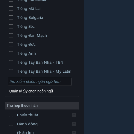
Tiếng Mã Lai
Tiếng Bulgaria
Tiếng Séc
Tiếng Đan Mạch
Tiếng Đức
Tiếng Anh
Tiếng Tây Ban Nha - TBN
Tiếng Tây Ban Nha - Mỹ Latin
Quản lý tùy chọn ngôn ngữ
Thu hẹp theo nhãn
© Valve Corporation. Bảo lưu mọi quyền. Tất cả các
Chiến thuật
thương hiệu là tài sản của chủ sở hữu tương ứng tại
Hoa Kỳ và các quốc gia khác.
Chính sách bảo mật
|
Pháp lý
|
Hỗ trợ tiếp cận
|
Thỏa thuận người đăng
Hành động
ký Steam
|
Hoàn tiền
|
Về cookie
Phiêu lưu