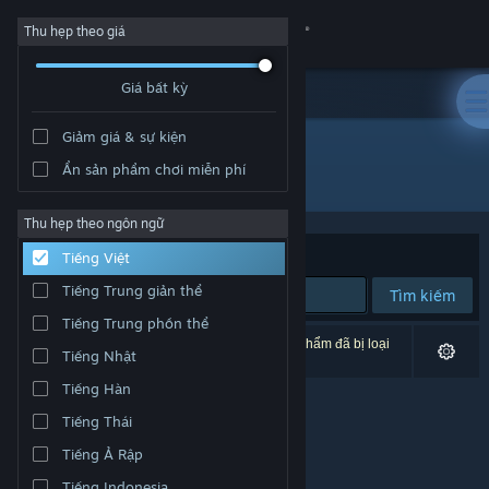
Đăng nhập
Thu hẹp theo giá
Giá bất kỳ
Cửa hàng
Giảm giá & sự kiện
Cộng đồng
Ẩn sản phẩm chơi miễn phí
Nhà phát triển: Chris Hodge
Thông tin
Thu hẹp theo ngôn ngữ
Xếp theo
Độ liên quan
Tiếng Việt
Hỗ trợ
Tiếng Trung giản thể
Tìm kiếm
Tiếng Trung phồn thể
Thay đổi ngôn ngữ
0 kết quả phù hợp tìm kiếm của bạn. 1 tựa sản phẩm đã bị loại
Tiếng Nhật
trừ dựa trên tùy chỉnh của bạn.
Cài ứng dụng Steam di động
Tiếng Hàn
Tiếng Thái
Xem web cho desktop
Tiếng Ả Rập
Tiếng Indonesia