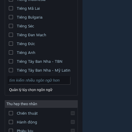
Tiếng Mã Lai
Tiếng Bulgaria
Tiếng Séc
Tiếng Đan Mạch
Tiếng Đức
Tiếng Anh
Tiếng Tây Ban Nha - TBN
Tiếng Tây Ban Nha - Mỹ Latin
Quản lý tùy chọn ngôn ngữ
Thu hẹp theo nhãn
© Valve Corporation. Bảo lưu mọi quyền. Tất cả các
Chiến thuật
thương hiệu là tài sản của chủ sở hữu tương ứng tại
Hoa Kỳ và các quốc gia khác.
Chính sách bảo mật
|
Pháp lý
|
Hỗ trợ tiếp cận
|
Thỏa thuận người đăng
Hành động
ký Steam
|
Hoàn tiền
|
Về cookie
Phiêu lưu