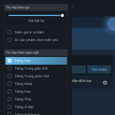
Đăng nhập
Thu hẹp theo giá
Giá bất kỳ
Cửa hàng
Giảm giá & sự kiện
Cộng đồng
Ẩn sản phẩm chơi miễn phí
Nhà phát triển: Chessbase
Thông tin
Thu hẹp theo ngôn ngữ
Xếp theo
Độ liên quan
Tiếng Việt
Hỗ trợ
Tiếng Trung giản thể
Tìm kiếm
Tiếng Trung phồn thể
Thay đổi ngôn ngữ
0 kết quả phù hợp tìm kiếm của bạn. 6 tựa sản phẩm đã bị loại
Tiếng Nhật
trừ dựa trên tùy chỉnh của bạn.
Cài ứng dụng Steam di động
Tiếng Hàn
Tiếng Thái
Xem web cho desktop
Tiếng Ả Rập
Tiếng Indonesia