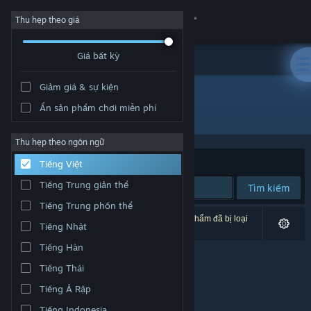
Đăng nhập
Thu hẹp theo giá
Giá bất kỳ
Cửa hàng
Giảm giá & sự kiện
Cộng đồng
Ẩn sản phẩm chơi miễn phí
Nhà phát triển: Celeris
Thông tin
Thu hẹp theo ngôn ngữ
Xếp theo
Độ liên quan
Tiếng Việt
Hỗ trợ
Tiếng Trung giản thể
Tìm kiếm
Tiếng Trung phồn thể
Thay đổi ngôn ngữ
0 kết quả phù hợp tìm kiếm của bạn. 2 tựa sản phẩm đã bị loại
Tiếng Nhật
trừ dựa trên tùy chỉnh của bạn.
Cài ứng dụng Steam di động
Tiếng Hàn
Tiếng Thái
Xem web cho desktop
Tiếng Ả Rập
Tiếng Indonesia