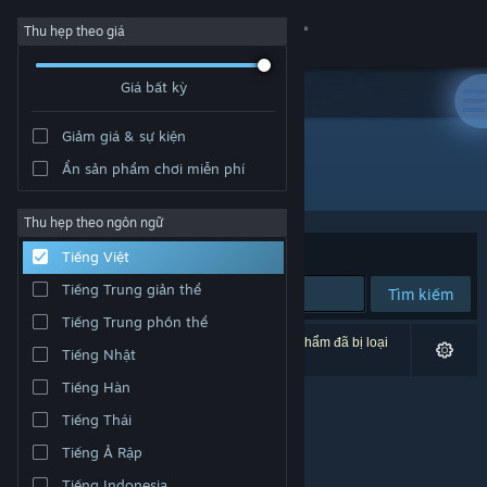
Đăng nhập
Thu hẹp theo giá
Giá bất kỳ
Cửa hàng
Giảm giá & sự kiện
Cộng đồng
Ẩn sản phẩm chơi miễn phí
Nhà phát triển: Architectura
Thông tin
Thu hẹp theo ngôn ngữ
Xếp theo
Độ liên quan
Tiếng Việt
Hỗ trợ
Tiếng Trung giản thể
Tìm kiếm
Tiếng Trung phồn thể
Thay đổi ngôn ngữ
0 kết quả phù hợp tìm kiếm của bạn. 1 tựa sản phẩm đã bị loại
Tiếng Nhật
trừ dựa trên tùy chỉnh của bạn.
Cài ứng dụng Steam di động
Tiếng Hàn
Tiếng Thái
Xem web cho desktop
Tiếng Ả Rập
Tiếng Indonesia