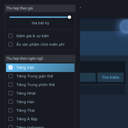
Đăng nhập
Thu hẹp theo giá
Giá bất kỳ
Cửa hàng
Giảm giá & sự kiện
Cộng đồng
Ẩn sản phẩm chơi miễn phí
Nhà phát triển: AlterWorlds
Thông tin
Thu hẹp theo ngôn ngữ
Xếp theo
Độ liên quan
Tiếng Việt
Hỗ trợ
Tiếng Trung giản thể
Tìm kiếm
Tiếng Trung phồn thể
Thay đổi ngôn ngữ
0 kết quả phù hợp tìm kiếm của bạn.
Tiếng Nhật
Cài ứng dụng Steam di động
Tiếng Hàn
Tiếng Thái
Xem web cho desktop
Tiếng Ả Rập
Tiếng Indonesia