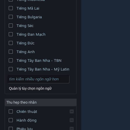
Tiếng Mã Lai
Tiếng Bulgaria
Tiếng Séc
Tiếng Đan Mạch
Tiếng Đức
Tiếng Anh
Tiếng Tây Ban Nha - TBN
Tiếng Tây Ban Nha - Mỹ Latin
Quản lý tùy chọn ngôn ngữ
Thu hẹp theo nhãn
© Valve Corporation. Bảo lưu mọi quyền. Tất cả các
Chiến thuật
thương hiệu là tài sản của chủ sở hữu tương ứng tại
Hoa Kỳ và các quốc gia khác.
Chính sách bảo mật
|
Pháp lý
|
Hỗ trợ tiếp cận
|
Thỏa thuận người đăng
Hành động
ký Steam
|
Hoàn tiền
|
Về cookie
Phiêu lưu