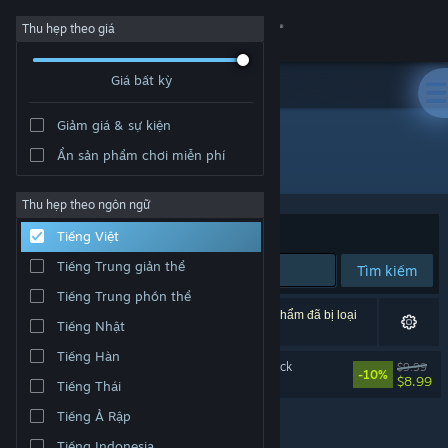
Đăng nhập
Thu hẹp theo giá
Giá bất kỳ
Cửa hàng
Giảm giá & sự kiện
Cộng đồng
Ẩn sản phẩm chơi miễn phí
Nhà phát triển: Alkimia Interactive
Thông tin
Thu hẹp theo ngôn ngữ
Xếp theo
Độ liên quan
Tiếng Việt
Hỗ trợ
Tiếng Trung giản thể
Tìm kiếm
Tiếng Trung phồn thể
Thay đổi ngôn ngữ
1 kết quả phù hợp tìm kiếm của bạn. 2 tựa sản phẩm đã bị loại
Tiếng Nhật
trừ dựa trên tùy chỉnh của bạn.
Cài ứng dụng Steam di động
Tiếng Hàn
Gothic 1 Remake Soundtrack
$9.99
-10%
$8.99
Tiếng Thái
Xem web cho desktop
Tiếng Ả Rập
Tiếng Indonesia