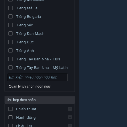
Tiếng Mã Lai
Tiếng Bulgaria
Tiếng Séc
Tiếng Đan Mạch
Tiếng Đức
Tiếng Anh
Tiếng Tây Ban Nha - TBN
Tiếng Tây Ban Nha - Mỹ Latin
Quản lý tùy chọn ngôn ngữ
Thu hẹp theo nhãn
© Valve Corporation. Bảo lưu mọi quyền. Tất cả các
Chiến thuật
thương hiệu là tài sản của chủ sở hữu tương ứng tại
Hoa Kỳ và các quốc gia khác.
Chính sách bảo mật
|
Pháp lý
|
Hỗ trợ tiếp cận
|
Thỏa thuận người đăng
Hành động
ký Steam
|
Hoàn tiền
|
Về cookie
Phiêu lưu