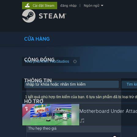
Cài đặt Steam
đăng nhập
|
Ngôn ngữ
CỬA HÀNG
CỘNG ĐỒNG
Nhà phát triển: AlbiStudios
THÔNG TIN
Tìm k
1 kết quả phù hợp tìm kiếm của bạn. 6 tựa sản phẩm đã bị loại trừ d
HỖ TRỢ
Motherboard Under Atta
Thu hẹp theo giá