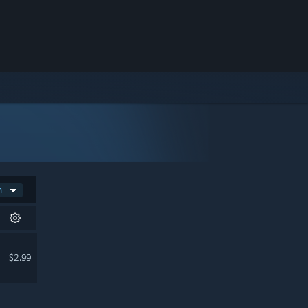
n
$2.99