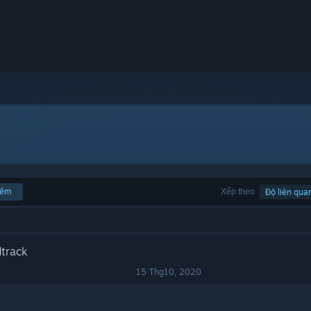
iếm
Xếp theo
Độ liên qua
track
15 Thg10, 2020