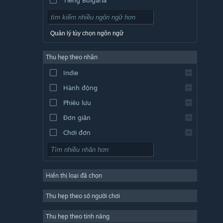
Tiếng Séc
Tiếng Đan Mạch
Quản lý tùy chọn ngôn ngữ
Tiếng Đức
Thu hẹp theo nhãn
Tiếng Anh
Indie
Tiếng Tây Ban Nha - TBN
Hành động
Tiếng Tây Ban Nha - Mỹ Latin
Phiêu lưu
Đơn giản
Chơi đơn
Mô phỏng
Nhập vai (RPG)
Hiển thị loại đã chọn
Chiến thuật
2D
Thu hẹp theo số người chơi
Truy cập sớm
Thu hẹp theo tính năng
3D