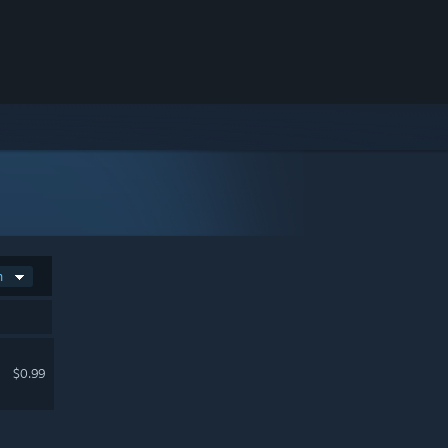
n
$0.99