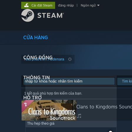
Cài đặt Steam
đăng nhập
|
Ngôn ngữ
CỬA HÀNG
CỘNG ĐỒNG
Nhà phát triển: Abdenara
THÔNG TIN
Tìm k
1 kết quả phù hợp tìm kiếm của bạn.
HỖ TRỢ
Clans to Kingdoms Sound
Thu hẹp theo giá