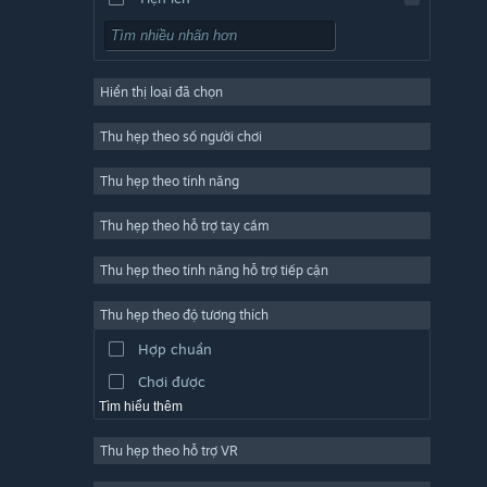
Chơi miễn phí
Nhập vai (RPG)
Hiển thị loại đã chọn
Trực tuyến nhiều người chơi
Indie
Thu hẹp theo số người chơi
Truy cập sớm
Thu hẹp theo tính năng
Đơn giản
Thu hẹp theo hỗ trợ tay cầm
Mô phỏng
Đua tốc độ
Thu hẹp theo tính năng hỗ trợ tiếp cận
Thể thao
Thu hẹp theo độ tương thích
Sản xuất video
Hợp chuẩn
Chỉnh sửa ảnh
Chơi được
Tìm hiểu thêm
Thu hẹp theo hỗ trợ VR