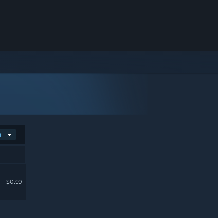
n
$0.99