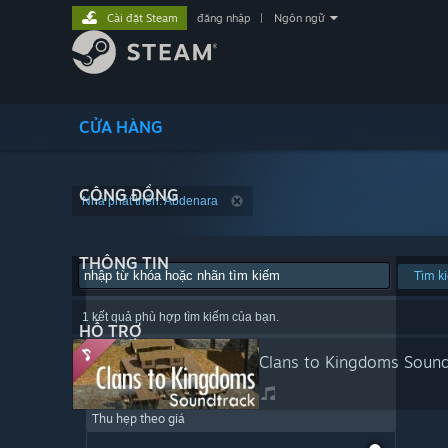
Cài đặt Steam
đăng nhập
|
Ngôn ngữ
CỬA HÀNG
CỘNG ĐỒNG
Nhà phát triển: Abdenara
THÔNG TIN
Tìm k
1 kết quả phù hợp tìm kiếm của bạn.
HỖ TRỢ
Clans to Kingdoms Sound
Thu hẹp theo giá