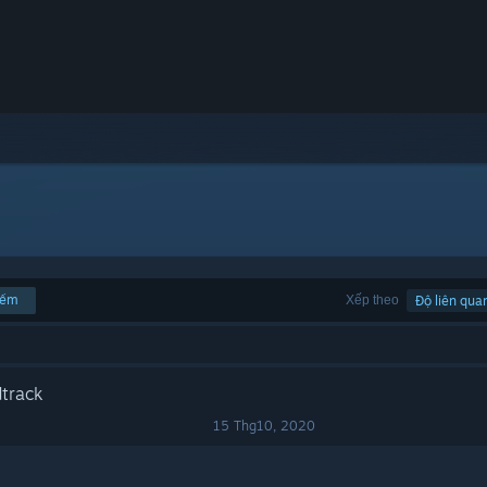
iếm
Xếp theo
Độ liên qua
track
15 Thg10, 2020