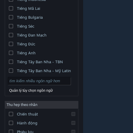
Tiếng Mã Lai
Tiếng Bulgaria
Tiếng Séc
Tiếng Đan Mạch
Tiếng Đức
Tiếng Anh
Tiếng Tây Ban Nha - TBN
Tiếng Tây Ban Nha - Mỹ Latin
Quản lý tùy chọn ngôn ngữ
Thu hẹp theo nhãn
© Valve Corporation. Bảo lưu mọi quyền. Tất cả các
Chiến thuật
thương hiệu là tài sản của chủ sở hữu tương ứng tại
Hoa Kỳ và các quốc gia khác.
Chính sách bảo mật
|
Pháp lý
|
Hỗ trợ tiếp cận
|
Thỏa thuận người đăng
Hành động
ký Steam
|
Hoàn tiền
|
Về cookie
Phiêu lưu