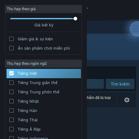
Đăng nhập
Thu hẹp theo giá
Giá bất kỳ
Cửa hàng
Giảm giá & sự kiện
Cộng đồng
Ẩn sản phẩm chơi miễn phí
Nhà phát triển: AAlgar Productions
Thông tin
Thu hẹp theo ngôn ngữ
Xếp theo
Độ liên quan
Tiếng Việt
Hỗ trợ
Tiếng Trung giản thể
Tìm kiếm
Tiếng Trung phồn thể
Thay đổi ngôn ngữ
0 kết quả phù hợp tìm kiếm của bạn. 2 tựa sản phẩm đã bị loại
Tiếng Nhật
trừ dựa trên tùy chỉnh của bạn.
Cài ứng dụng Steam di động
Tiếng Hàn
Tiếng Thái
Xem web cho desktop
Tiếng Ả Rập
Tiếng Indonesia