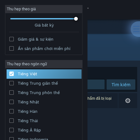
Đăng nhập
Thu hẹp theo giá
Giá bất kỳ
Cửa hàng
Giảm giá & sự kiện
Cộng đồng
Ẩn sản phẩm chơi miễn phí
Nhà phát triển: 773
Thông tin
Thu hẹp theo ngôn ngữ
Xếp theo
Độ liên quan
Tiếng Việt
Hỗ trợ
Tiếng Trung giản thể
Tìm kiếm
Tiếng Trung phồn thể
Thay đổi ngôn ngữ
0 kết quả phù hợp tìm kiếm của bạn. 3 tựa sản phẩm đã bị loại
Tiếng Nhật
trừ dựa trên tùy chỉnh của bạn.
Cài ứng dụng Steam di động
Tiếng Hàn
Tiếng Thái
Xem web cho desktop
Tiếng Ả Rập
Tiếng Indonesia