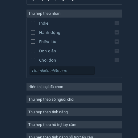
Tiếng Đức
Thu hẹp theo nhãn
Tiếng Anh
Indie
Tiếng Tây Ban Nha - TBN
Hành động
Tiếng Tây Ban Nha - Mỹ Latin
Phiêu lưu
Đơn giản
Chơi đơn
Mô phỏng
Nhập vai (RPG)
Hiển thị loại đã chọn
Chiến thuật
2D
Thu hẹp theo số người chơi
Truy cập sớm
Thu hẹp theo tính năng
3D
Thu hẹp theo hỗ trợ tay cầm
Chơi miễn phí
Giàu khí sắc
Thu hẹp theo tính năng hỗ trợ tiếp cận