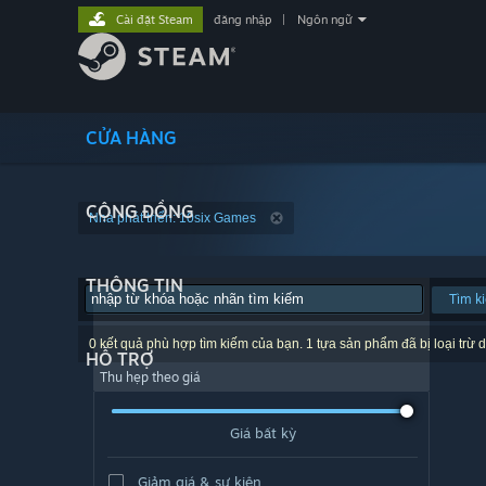
Cài đặt Steam
đăng nhập
|
Ngôn ngữ
CỬA HÀNG
CỘNG ĐỒNG
Nhà phát triển: 10six Games
THÔNG TIN
Tìm k
0 kết quả phù hợp tìm kiếm của bạn. 1 tựa sản phẩm đã bị loại trừ d
HỖ TRỢ
Thu hẹp theo giá
Giá bất kỳ
Giảm giá & sự kiện