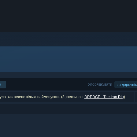
к
Упорядкувати
за доречні
було виключено кілька найменувань (3, включно з
DREDGE - The Iron Rig
).