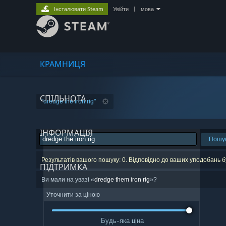
Інсталювати Steam
Увійти
|
мова
КРАМНИЦЯ
СПІЛЬНОТА
"dredge the iron rig"
ІНФОРМАЦІЯ
Пошу
Результатів вашого пошуку: 0. Відповідно до ваших уподобань 
ПІДТРИМКА
Ви мали на увазі «
dredge them iron rig
»?
Уточнити за ціною
Будь-яка ціна