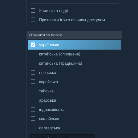
Знижки та події
Приховати ігри з вільним доступом
Уточнити за мовою
українська
китайська (спрощена)
китайська (традиційна)
японська
корейська
тайська
арабська
індонезійська
малайська
болгарська
чеська