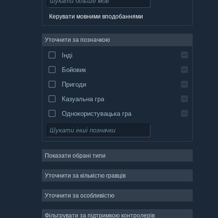
данська
Керувати мовними вподобаннями
німецька
Уточнити за позначкою
англійська
Інді
іспанська (Іспанія)
Бойовик
іспанська (Латинська Америка)
Пригоди
Казуальна гра
Однокористувацька гра
Симулятор
Рольова гра
Показати обрані типи
Стратегія
Двовимірність
Уточнити за кількістю гравців
Дочасний доступ
Уточнити за особливістю
Тривимірність
Фільтрувати за підтримкою контролерів
Вільний доступ