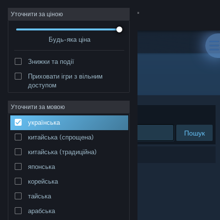
Увійти
Уточнити за ціною
Будь-яка ціна
Крамниця
Знижки та події
Спільнота
Приховати ігри з вільним
"chainmonsters"
доступом
Інформація
Уточнити за мовою
Упорядкувати
за доречністю
українська
Підтримка
Пошук
китайська (спрощена)
Змінити мову
китайська (традиційна)
Результатів вашого пошуку: 0.
японська
Завантажити мобільний застосунок Steam
корейська
Переглянути повну версію
тайська
арабська