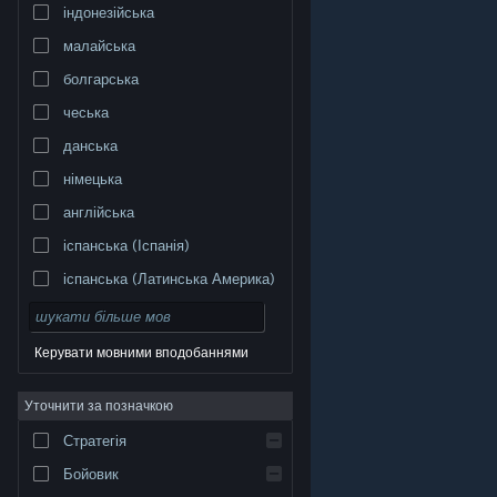
індонезійська
малайська
болгарська
чеська
данська
німецька
англійська
іспанська (Іспанія)
іспанська (Латинська Америка)
Керувати мовними вподобаннями
Уточнити за позначкою
© Valve Corporation. Усі права захищено. Усі
торговельні марки є власністю відповідних власників
у США та інших країнах.
Політика конфіденційності
|
Стратегія
Юридична інформація
|
Доступність
|
Угода
підписника Steam
|
Повернення коштів
|
Файли
cookie
Бойовик