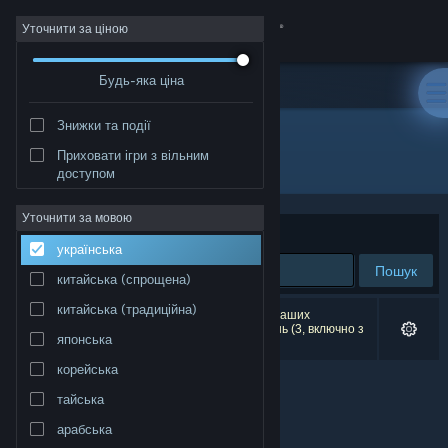
Увійти
Уточнити за ціною
Будь-яка ціна
Крамниця
Знижки та події
Спільнота
Приховати ігри з вільним
"Winnie's Hole"
доступом
Інформація
Уточнити за мовою
Упорядкувати
за доречністю
українська
Підтримка
Пошук
китайська (спрощена)
Змінити мову
китайська (традиційна)
Результатів вашого пошуку: 0. Відповідно до ваших
уподобань було виключено кілька найменувань (3, включно з
японська
Winnie's Hole
).
Завантажити мобільний застосунок Steam
корейська
Переглянути повну версію
тайська
арабська