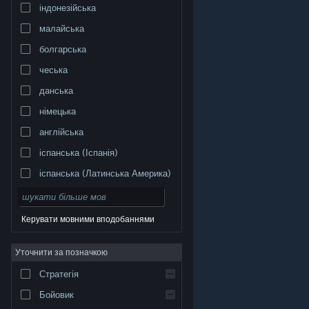
індонезійська
малайська
болгарська
чеська
данська
німецька
англійська
іспанська (Іспанія)
іспанська (Латинська Америка)
Керувати мовними вподобаннями
Уточнити за позначкою
© Valve Corporation. Усі права захищено. Усі
торговельні марки є власністю відповідних власників
у США та інших країнах.
Політика конфіденційності
|
Стратегія
Юридична інформація
|
Доступність
|
Угода
підписника Steam
|
Повернення коштів
|
Файли
cookie
Бойовик