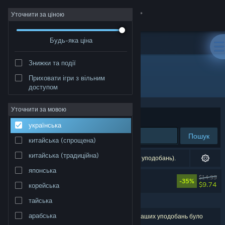
Увійти
Уточнити за ціною
Будь-яка ціна
Крамниця
Знижки та події
Спільнота
Приховати ігри з вільним
"SANABI"
доступом
Інформація
Уточнити за мовою
Упорядкувати
за доречністю
українська
Підтримка
Пошук
китайська (спрощена)
Змінити мову
китайська (традиційна)
1 точний збіг (виключено відповідно до ваших уподобань).
японська
Завантажити мобільний застосунок Steam
SANABI
$14.99
ВИКЛЮЧЕНО ЧЕРЕЗ ВАШІ УПОДОБАННЯ
-35%
$9.74
корейська
Переглянути повну версію
тайська
арабська
Результатів вашого пошуку: 1. Відповідно до ваших уподобань було
виключено кілька найменувань (4).