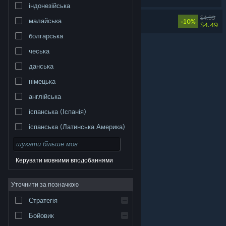
індонезійська
SANABI Soundtrack
$4.99
малайська
-10%
$4.49
болгарська
чеська
данська
німецька
англійська
іспанська (Іспанія)
іспанська (Латинська Америка)
Керувати мовними вподобаннями
Уточнити за позначкою
© Valve Corporation. Усі права захищено. Усі
торговельні марки є власністю відповідних власників
у США та інших країнах.
Політика конфіденційності
|
Стратегія
Юридична інформація
|
Доступність
|
Угода
підписника Steam
|
Повернення коштів
|
Файли
cookie
Бойовик