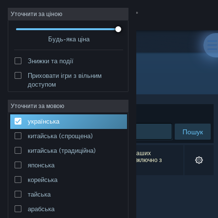
Увійти
Уточнити за ціною
Будь-яка ціна
Крамниця
Знижки та події
Спільнота
Приховати ігри з вільним
"Ririka von Lustveil"
доступом
Інформація
Уточнити за мовою
Упорядкувати
за доречністю
українська
Підтримка
Пошук
китайська (спрощена)
Змінити мову
китайська (традиційна)
Результатів вашого пошуку: 0. Відповідно до ваших
уподобань було виключено 1 найменування (включно з
японська
Ririka von Lustveil Demo
).
Завантажити мобільний застосунок Steam
корейська
Переглянути повну версію
тайська
арабська