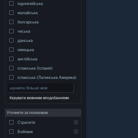
індонезійська
малайська
болгарська
чеська
данська
німецька
англійська
іспанська (Іспанія)
іспанська (Латинська Америка)
Керувати мовними вподобаннями
Уточнити за позначкою
© Valve Corporation. Усі права захищено. Усі
торговельні марки є власністю відповідних власників
у США та інших країнах.
Політика конфіденційності
|
Стратегія
Юридична інформація
|
Доступність
|
Угода
підписника Steam
|
Повернення коштів
|
Файли
cookie
Бойовик