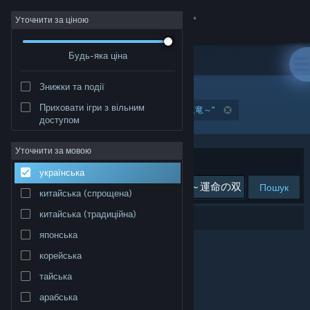
Увійти
Уточнити за ціною
Будь-яка ціна
Крамниця
Знижки та події
Спільнота
Приховати ігри з вільним
"モンスターハンターストーリーズ3 ～運命の双竜～"
доступом
Інформація
Уточнити за мовою
Упорядкувати
за доречністю
українська
Підтримка
Пошук
китайська (спрощена)
Змінити мову
китайська (традиційна)
Результатів вашого пошуку: 0.
японська
Завантажити мобільний застосунок Steam
корейська
Переглянути повну версію
тайська
арабська