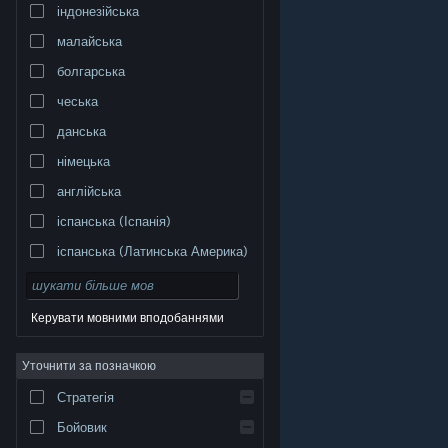
індонезійська
малайська
болгарська
чеська
данська
німецька
англійська
іспанська (Іспанія)
іспанська (Латинська Америка)
Керувати мовними вподобаннями
Уточнити за позначкою
© Valve Corporation. Усі права захищено. Усі
торговельні марки є власністю відповідних власників
у США та інших країнах.
Політика конфіденційності
|
Стратегія
Юридична інформація
|
Доступність
|
Угода
підписника Steam
|
Повернення коштів
|
Файли
cookie
Бойовик