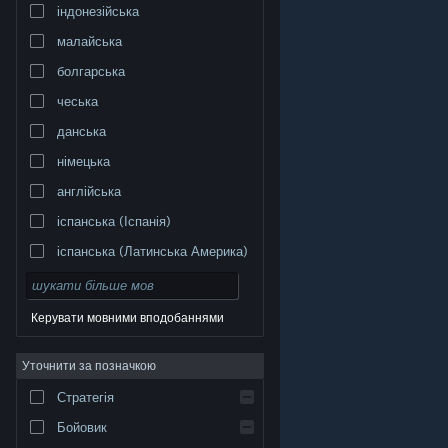
індонезійська
малайська
болгарська
чеська
данська
німецька
англійська
іспанська (Іспанія)
іспанська (Латинська Америка)
Керувати мовними вподобаннями
Уточнити за позначкою
© Valve Corporation. Усі права захищено. Усі
торговельні марки є власністю відповідних власників
у США та інших країнах.
Політика конфіденційності
|
Стратегія
Юридична інформація
|
Доступність
|
Угода
підписника Steam
|
Повернення коштів
|
Файли
cookie
Бойовик