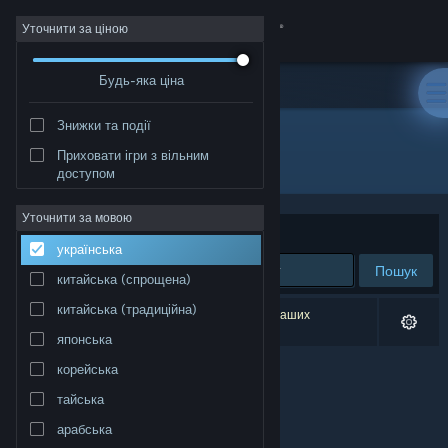
Увійти
Уточнити за ціною
Будь-яка ціна
Крамниця
Знижки та події
Спільнота
Приховати ігри з вільним
Видавець: gurkenlabs
доступом
Інформація
Уточнити за мовою
Упорядкувати
за доречністю
українська
Підтримка
Пошук
китайська (спрощена)
Змінити мову
китайська (традиційна)
Результатів вашого пошуку: 0. Відповідно до ваших
уподобань було виключено 1 найменування.
японська
Завантажити мобільний застосунок Steam
корейська
Переглянути повну версію
тайська
арабська