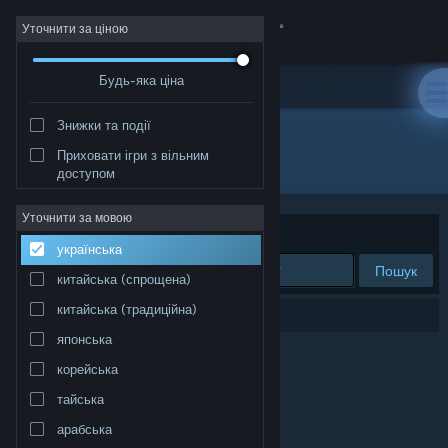
Увійти
Уточнити за ціною
Будь-яка ціна
Крамниця
Знижки та події
Спільнота
Приховати ігри з вільним
Видавець: Stroe Andrei
доступом
Інформація
Уточнити за мовою
Упорядкувати
за доречністю
українська
Підтримка
Пошук
китайська (спрощена)
Змінити мову
китайська (традиційна)
Результатів вашого пошуку: 0.
японська
Завантажити мобільний застосунок Steam
корейська
Переглянути повну версію
тайська
арабська