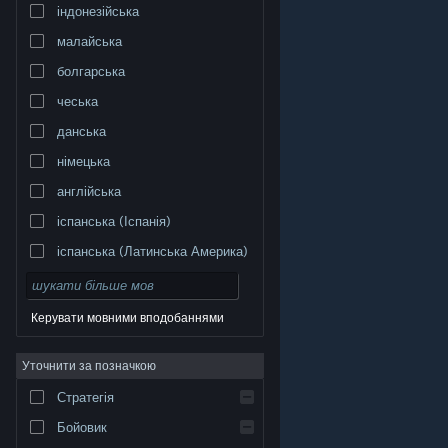
індонезійська
малайська
болгарська
чеська
данська
німецька
англійська
іспанська (Іспанія)
іспанська (Латинська Америка)
Керувати мовними вподобаннями
Уточнити за позначкою
© Valve Corporation. Усі права захищено. Усі
торговельні марки є власністю відповідних власників
у США та інших країнах.
Політика конфіденційності
|
Стратегія
Юридична інформація
|
Доступність
|
Угода
підписника Steam
|
Повернення коштів
|
Файли
cookie
Бойовик