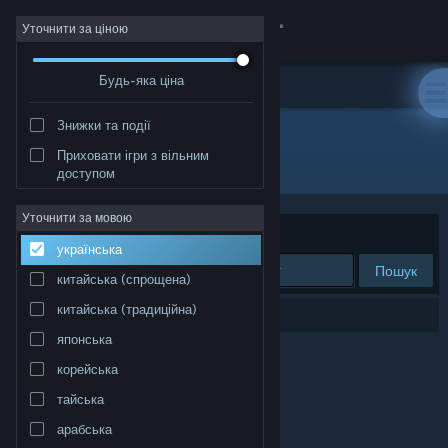
Увійти
Уточнити за ціною
Будь-яка ціна
Крамниця
Знижки та події
Спільнота
Приховати ігри з вільним
Видавець: Rose Tinted Games LLC
доступом
Інформація
Уточнити за мовою
Упорядкувати
за доречністю
українська
Підтримка
Пошук
китайська (спрощена)
Змінити мову
китайська (традиційна)
Результатів вашого пошуку: 0.
японська
Завантажити мобільний застосунок Steam
корейська
Переглянути повну версію
тайська
арабська