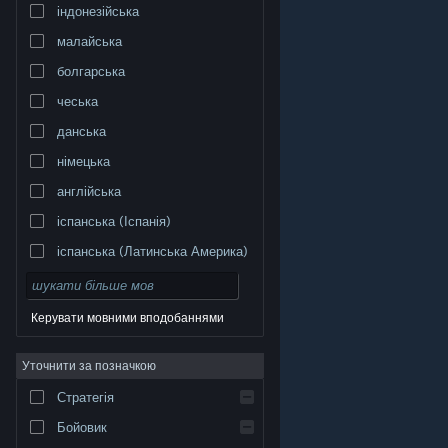
індонезійська
малайська
болгарська
чеська
данська
німецька
англійська
іспанська (Іспанія)
іспанська (Латинська Америка)
Керувати мовними вподобаннями
Уточнити за позначкою
© Valve Corporation. Усі права захищено. Усі
торговельні марки є власністю відповідних власників
у США та інших країнах.
Політика конфіденційності
|
Стратегія
Юридична інформація
|
Доступність
|
Угода
підписника Steam
|
Повернення коштів
|
Файли
cookie
Бойовик