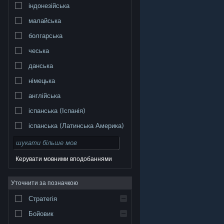
індонезійська
малайська
болгарська
чеська
данська
німецька
англійська
іспанська (Іспанія)
іспанська (Латинська Америка)
Керувати мовними вподобаннями
Уточнити за позначкою
© Valve Corporation. Усі права захищено. Усі
торговельні марки є власністю відповідних власників
у США та інших країнах.
Політика конфіденційності
|
Стратегія
Юридична інформація
|
Доступність
|
Угода
підписника Steam
|
Повернення коштів
|
Файли
cookie
Бойовик