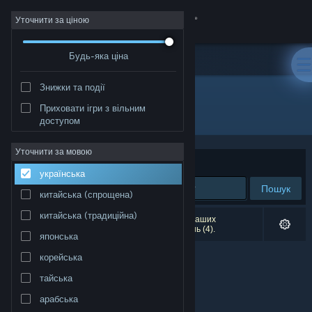
Увійти
Уточнити за ціною
Будь-яка ціна
Крамниця
Знижки та події
Спільнота
Приховати ігри з вільним
Видавець: Quantum Gear Studios
доступом
Інформація
Уточнити за мовою
Упорядкувати
за доречністю
українська
Підтримка
Пошук
китайська (спрощена)
Змінити мову
китайська (традиційна)
Результатів вашого пошуку: 0. Відповідно до ваших
уподобань було виключено кілька найменувань (4).
японська
Завантажити мобільний застосунок Steam
корейська
Переглянути повну версію
тайська
арабська