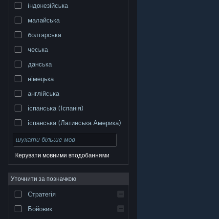
індонезійська
малайська
болгарська
чеська
данська
німецька
англійська
іспанська (Іспанія)
іспанська (Латинська Америка)
Керувати мовними вподобаннями
Уточнити за позначкою
© Valve Corporation. Усі права захищено. Усі
торговельні марки є власністю відповідних власників
у США та інших країнах.
Політика конфіденційності
|
Стратегія
Юридична інформація
|
Доступність
|
Угода
підписника Steam
|
Повернення коштів
|
Файли
cookie
Бойовик