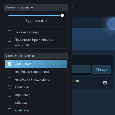
Увійти
Уточнити за ціною
Будь-яка ціна
Крамниця
Знижки та події
Спільнота
Приховати ігри з вільним
Видавець: Polyraptor Games
доступом
Інформація
Уточнити за мовою
Упорядкувати
за доречністю
українська
Підтримка
Пошук
китайська (спрощена)
Змінити мову
китайська (традиційна)
Результатів вашого пошуку: 0. Відповідно до ваших
уподобань було виключено 1 найменування.
японська
Завантажити мобільний застосунок Steam
корейська
Переглянути повну версію
тайська
арабська