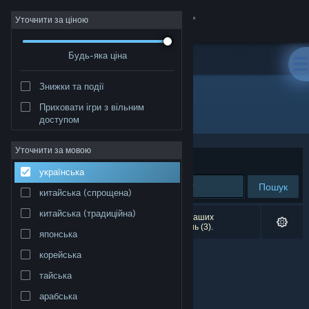
Увійти
Уточнити за ціною
Будь-яка ціна
Крамниця
Знижки та події
Спільнота
Приховати ігри з вільним
Видавець: Play sp. z o. o.
доступом
Інформація
Уточнити за мовою
Упорядкувати
за доречністю
українська
Підтримка
Пошук
китайська (спрощена)
Змінити мову
китайська (традиційна)
Результатів вашого пошуку: 0. Відповідно до ваших
уподобань було виключено кілька найменувань (3).
японська
Завантажити мобільний застосунок Steam
корейська
Переглянути повну версію
тайська
арабська