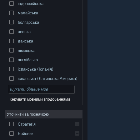
індонезійська
малайська
болгарська
чеська
данська
німецька
англійська
іспанська (Іспанія)
іспанська (Латинська Америка)
Керувати мовними вподобаннями
Уточнити за позначкою
© Valve Corporation. Усі права захищено. Усі
торговельні марки є власністю відповідних власників
у США та інших країнах.
Політика конфіденційності
|
Стратегія
Юридична інформація
|
Доступність
|
Угода
підписника Steam
|
Повернення коштів
|
Файли
cookie
Бойовик