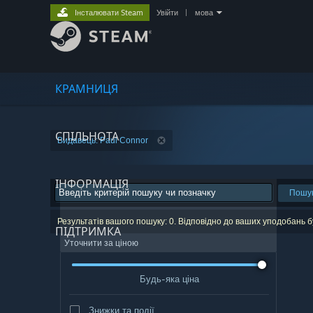
Інсталювати Steam
Увійти
|
мова
КРАМНИЦЯ
СПІЛЬНОТА
Видавець: Paul Connor
ІНФОРМАЦІЯ
Пошу
Результатів вашого пошуку: 0. Відповідно до ваших уподобань б
ПІДТРИМКА
Уточнити за ціною
Будь-яка ціна
Знижки та події