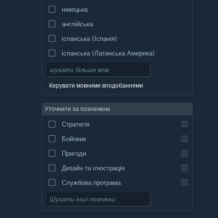
німецька
англійська
іспанська (Іспанія)
іспанська (Латинська Америка)
Керувати мовними вподобаннями
Уточнити за позначкою
Стратегія
Бойовик
Пригоди
Дизайн та ілюстрація
Службова програма
Вільний доступ
Рольова гра