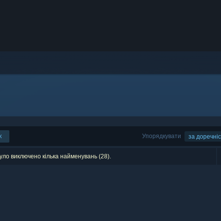
к
Упорядкувати
за доречні
уло виключено кілька найменувань (28).