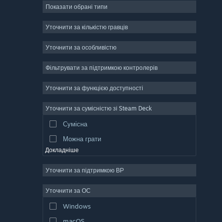
Показати обрані типи
Масова багатокористувацька
Інді
Уточнити за кількістю гравців
Дочасний доступ
Уточнити за особливістю
Казуальна гра
Фільтрувати за підтримкою контролерів
Симулятор
Перегони
Уточнити за функцією доступності
Спорт
Уточнити за сумісністю зі Steam Deck
Створення відео
Сумісна
Обробка фотографій
Можна грати
Докладніше
Уточнити за підтримкою ВР
Уточнити за ОС
Windows
macOS