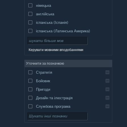
німецька
англійська
іспанська (Іспанія)
іспанська (Латинська Америка)
Керувати мовними вподобаннями
Уточнити за позначкою
Стратегія
Бойовик
Пригоди
Дизайн та ілюстрація
Службова програма
Вільний доступ
Рольова гра