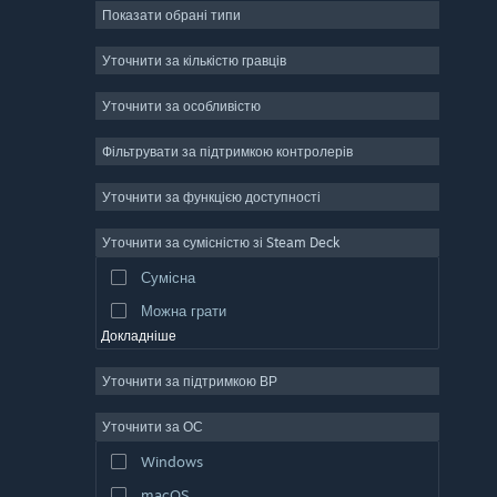
Показати обрані типи
Масова багатокористувацька
Інді
Уточнити за кількістю гравців
Дочасний доступ
Уточнити за особливістю
Казуальна гра
Фільтрувати за підтримкою контролерів
Симулятор
Перегони
Уточнити за функцією доступності
Спорт
Уточнити за сумісністю зі Steam Deck
Створення відео
Сумісна
Обробка фотографій
Можна грати
Докладніше
Уточнити за підтримкою ВР
Уточнити за ОС
Windows
macOS