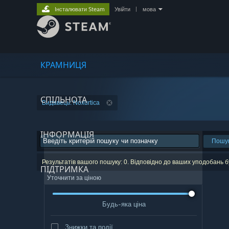
Інсталювати Steam
Увійти
|
мова
КРАМНИЦЯ
СПІЛЬНОТА
Видавець: Noxurtica
ІНФОРМАЦІЯ
Пошу
Результатів вашого пошуку: 0. Відповідно до ваших уподобань 
ПІДТРИМКА
Уточнити за ціною
Будь-яка ціна
Знижки та події