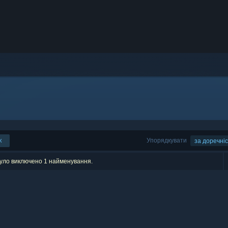
к
Упорядкувати
за доречні
було виключено 1 найменування.