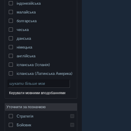
індонезійська
малайська
болгарська
чеська
данська
німецька
англійська
іспанська (Іспанія)
іспанська (Латинська Америка)
Керувати мовними вподобаннями
Уточнити за позначкою
© Valve Corporation. Усі права захищено. Усі
торговельні марки є власністю відповідних власників
у США та інших країнах.
Політика конфіденційності
|
Стратегія
Юридична інформація
|
Доступність
|
Угода
підписника Steam
|
Повернення коштів
|
Файли
cookie
Бойовик