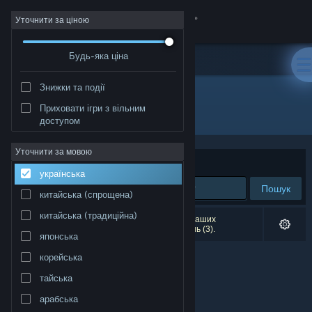
Увійти
Уточнити за ціною
Будь-яка ціна
Крамниця
Знижки та події
Спільнота
Приховати ігри з вільним
Видавець: Mitorah Games
доступом
Інформація
Уточнити за мовою
Упорядкувати
за доречністю
українська
Підтримка
Пошук
китайська (спрощена)
Змінити мову
китайська (традиційна)
Результатів вашого пошуку: 0. Відповідно до ваших
уподобань було виключено кілька найменувань (3).
японська
Завантажити мобільний застосунок Steam
корейська
Переглянути повну версію
тайська
арабська