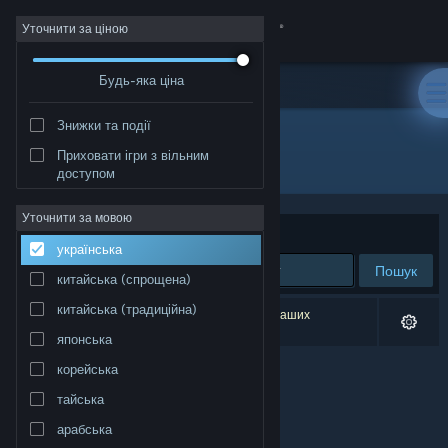
Увійти
Уточнити за ціною
Будь-яка ціна
Крамниця
Знижки та події
Спільнота
Приховати ігри з вільним
Видавець: MissingLinkGames
доступом
Інформація
Уточнити за мовою
Упорядкувати
за доречністю
українська
Підтримка
Пошук
китайська (спрощена)
Змінити мову
китайська (традиційна)
Результатів вашого пошуку: 0. Відповідно до ваших
уподобань було виключено 1 найменування.
японська
Завантажити мобільний застосунок Steam
корейська
Переглянути повну версію
тайська
арабська