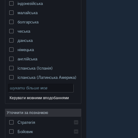
індонезійська
малайська
болгарська
чеська
данська
німецька
англійська
іспанська (Іспанія)
іспанська (Латинська Америка)
Керувати мовними вподобаннями
Уточнити за позначкою
© Valve Corporation. Усі права захищено. Усі
торговельні марки є власністю відповідних власників
у США та інших країнах.
Політика конфіденційності
|
Стратегія
Юридична інформація
|
Доступність
|
Угода
підписника Steam
|
Повернення коштів
|
Файли
cookie
Бойовик