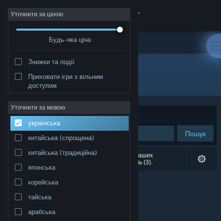
Увійти
Уточнити за ціною
Будь-яка ціна
Крамниця
Знижки та події
Спільнота
Приховати ігри з вільним
Видавець: Magory.net
доступом
Інформація
Уточнити за мовою
Упорядкувати
за доречністю
українська
Підтримка
Пошук
китайська (спрощена)
Змінити мову
китайська (традиційна)
Результатів вашого пошуку: 0. Відповідно до ваших
уподобань було виключено кілька найменувань (3).
японська
Завантажити мобільний застосунок Steam
корейська
Переглянути повну версію
тайська
арабська