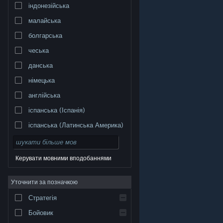
індонезійська
малайська
болгарська
чеська
данська
німецька
англійська
іспанська (Іспанія)
іспанська (Латинська Америка)
Керувати мовними вподобаннями
Уточнити за позначкою
© Valve Corporation. Усі права захищено. Усі
торговельні марки є власністю відповідних власників
у США та інших країнах.
Політика конфіденційності
|
Стратегія
Юридична інформація
|
Доступність
|
Угода
підписника Steam
|
Повернення коштів
|
Файли
cookie
Бойовик