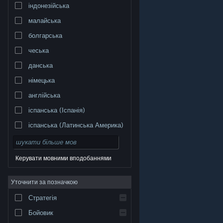
індонезійська
малайська
болгарська
чеська
данська
німецька
англійська
іспанська (Іспанія)
іспанська (Латинська Америка)
Керувати мовними вподобаннями
Уточнити за позначкою
© Valve Corporation. Усі права захищено. Усі
торговельні марки є власністю відповідних власників
у США та інших країнах.
Політика конфіденційності
|
Стратегія
Юридична інформація
|
Доступність
|
Угода
підписника Steam
|
Повернення коштів
|
Файли
cookie
Бойовик