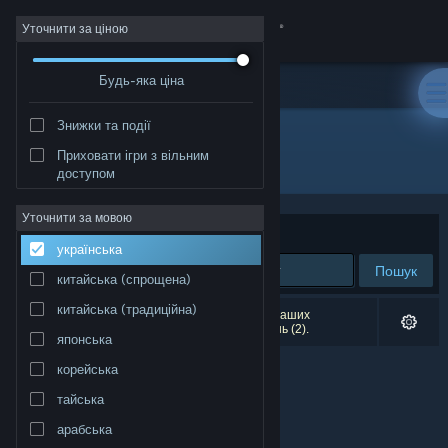
Увійти
Уточнити за ціною
Будь-яка ціна
Крамниця
Знижки та події
Спільнота
Приховати ігри з вільним
Видавець: LiLy's Revenge
доступом
Інформація
Уточнити за мовою
Упорядкувати
за доречністю
українська
Підтримка
Пошук
китайська (спрощена)
Змінити мову
китайська (традиційна)
Результатів вашого пошуку: 0. Відповідно до ваших
уподобань було виключено кілька найменувань (2).
японська
Завантажити мобільний застосунок Steam
корейська
Переглянути повну версію
тайська
арабська