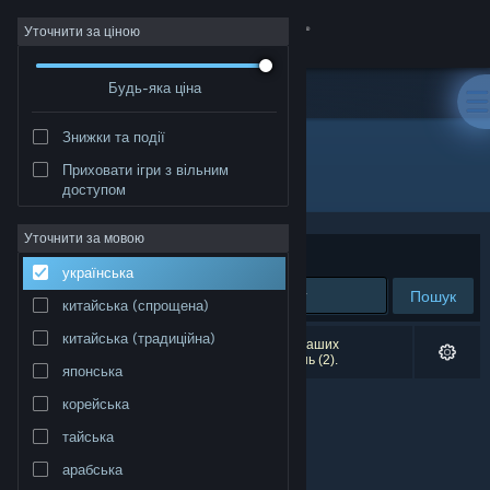
Увійти
Уточнити за ціною
Будь-яка ціна
Крамниця
Знижки та події
Спільнота
Приховати ігри з вільним
Видавець: Hexadess Games Inc.
доступом
Інформація
Уточнити за мовою
Упорядкувати
за доречністю
українська
Підтримка
Пошук
китайська (спрощена)
Змінити мову
китайська (традиційна)
Результатів вашого пошуку: 0. Відповідно до ваших
уподобань було виключено кілька найменувань (2).
японська
Завантажити мобільний застосунок Steam
корейська
Переглянути повну версію
тайська
арабська