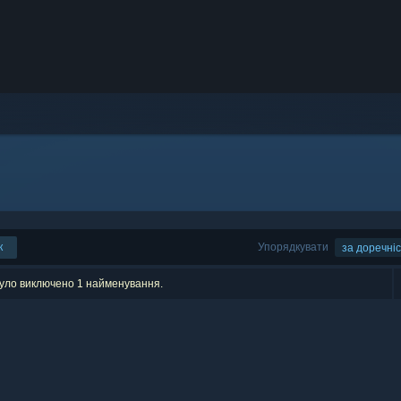
к
Упорядкувати
за доречні
було виключено 1 найменування.