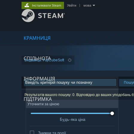
Інсталювати Steam
Увійти
|
мова
КРАМНИЦЯ
СПІЛЬНОТА
Видавець: FujiCubeSoft
ІНФОРМАЦІЯ
Пошу
Результатів вашого пошуку: 0. Відповідно до ваших уподобань 
ПІДТРИМКА
Уточнити за ціною
Будь-яка ціна
Знижки та події