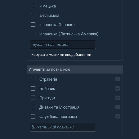
німецька
англійська
іспанська (Іспанія)
іспанська (Латинська Америка)
Керувати мовними вподобаннями
Уточнити за позначкою
Стратегія
Бойовик
Пригоди
Дизайн та ілюстрація
Службова програма
Вільний доступ
Рольова гра