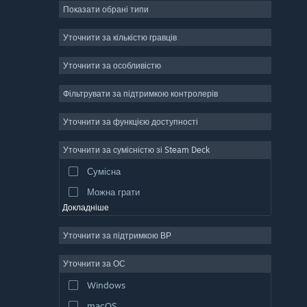
Показати обрані типи
Масова багатокористувацька
Інді
Уточнити за кількістю гравців
Дочасний доступ
Уточнити за особливістю
Казуальна гра
Фільтрувати за підтримкою контролерів
Симулятор
Перегони
Уточнити за функцією доступності
Спорт
Уточнити за сумісністю зі Steam Deck
Створення відео
Сумісна
Обробка фотографій
Можна грати
Докладніше
Уточнити за підтримкою ВР
Уточнити за ОС
Windows
macOS