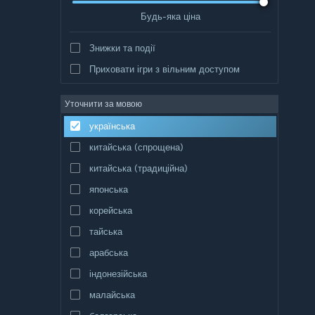
Будь-яка ціна
Знижки та події
Приховати ігри з вільним доступом
Уточнити за мовою
українська
китайська (спрощена)
китайська (традиційна)
японська
корейська
тайська
арабська
індонезійська
малайська