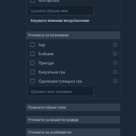
болгарська
чеська
данська
Керувати мовними вподобаннями
німецька
Уточнити за позначкою
англійська
Інді
іспанська (Іспанія)
Бойовик
іспанська (Латинська Америка)
Пригоди
Казуальна гра
Однокористувацька гра
Симулятор
Рольова гра
Показати обрані типи
Стратегія
Двовимірність
Уточнити за кількістю гравців
Дочасний доступ
Уточнити за особливістю
Тривимірність