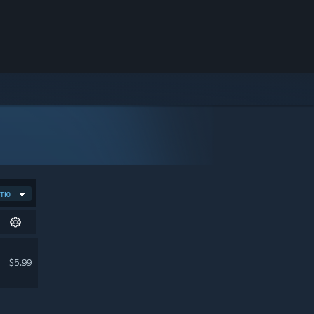
стю
$5.99