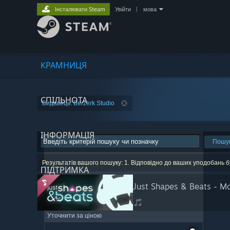
Інсталювати Steam
Увійти
|
мова
КРАМНИЦЯ
СПІЛЬНОТА
Видавець: Berzerk Studio
ІНФОРМАЦІЯ
Пошу
Результатів вашого пошуку: 1. Відповідно до ваших уподобань б
ПІДТРИМКА
Just Shapes & Beats - Mo
Уточнити за ціною