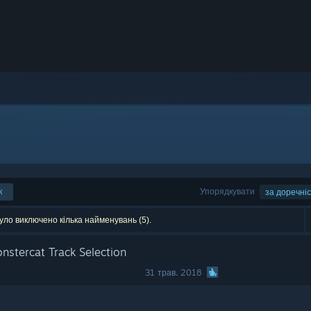
к
Упорядкувати
за доречні
уло виключено кілька найменувань (5).
nstercat Track Selection
31 трав. 2018