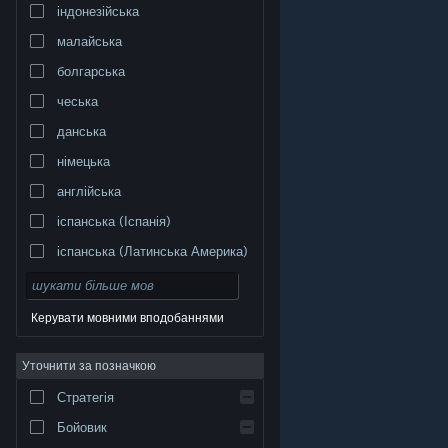
індонезійська
малайська
болгарська
чеська
данська
німецька
англійська
іспанська (Іспанія)
іспанська (Латинська Америка)
Керувати мовними вподобаннями
Уточнити за позначкою
© Valve Corporation. Усі права захищено. Усі
торговельні марки є власністю відповідних власників
у США та інших країнах.
Політика конфіденційності
|
Стратегія
Юридична інформація
|
Доступність
|
Угода
підписника Steam
|
Повернення коштів
|
Файли
cookie
Бойовик