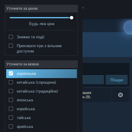
Увійти
Уточнити за ціною
Будь-яка ціна
Крамниця
Знижки та події
Спільнота
Приховати ігри з вільним
Видавець: BINGOBELL
доступом
Інформація
Уточнити за мовою
Упорядкувати
за доречністю
українська
Підтримка
Пошук
китайська (спрощена)
Змінити мову
китайська (традиційна)
Результатів вашого пошуку: 0. Відповідно до ваших
уподобань було виключено кілька найменувань (9).
японська
Завантажити мобільний застосунок Steam
корейська
Переглянути повну версію
тайська
арабська