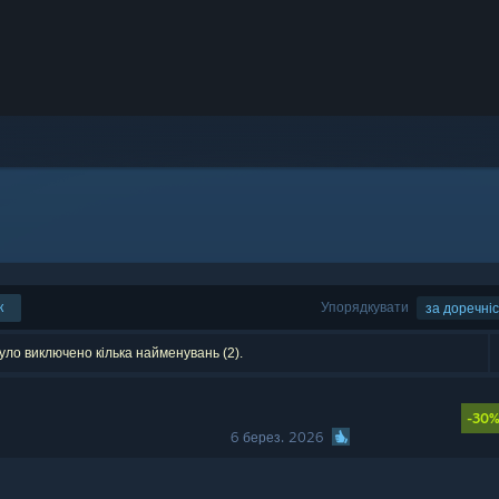
к
Упорядкувати
за доречні
уло виключено кілька найменувань (2).
-30
6 берез. 2026