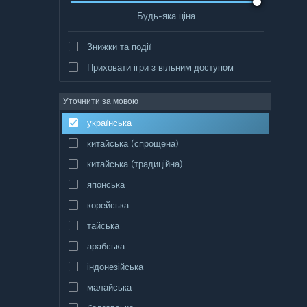
Будь-яка ціна
Знижки та події
Приховати ігри з вільним доступом
Уточнити за мовою
українська
китайська (спрощена)
китайська (традиційна)
японська
корейська
тайська
арабська
індонезійська
малайська