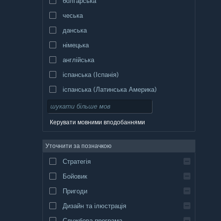
болгарська
чеська
данська
німецька
англійська
іспанська (Іспанія)
іспанська (Латинська Америка)
Керувати мовними вподобаннями
Уточнити за позначкою
Стратегія
Бойовик
Пригоди
Дизайн та ілюстрація
Службова програма