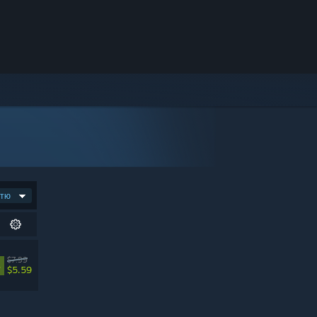
стю
$7.99
%
$5.59