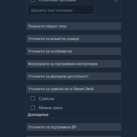
Вільний доступ
Рольова гра
Показати обрані типи
Масова багатокористувацька
Інді
Уточнити за кількістю гравців
Дочасний доступ
Уточнити за особливістю
Казуальна гра
Фільтрувати за підтримкою контролерів
Симулятор
Перегони
Уточнити за функцією доступності
Спорт
Уточнити за сумісністю зі Steam Deck
Створення відео
Сумісна
Обробка фотографій
Можна грати
Докладніше
Уточнити за підтримкою ВР