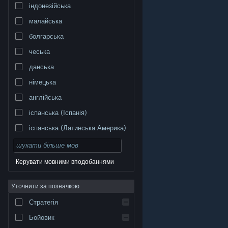
індонезійська
малайська
болгарська
чеська
данська
німецька
англійська
іспанська (Іспанія)
іспанська (Латинська Америка)
Керувати мовними вподобаннями
Уточнити за позначкою
© Valve Corporation. Усі права захищено. Усі
торговельні марки є власністю відповідних власників
у США та інших країнах.
Політика конфіденційності
|
Стратегія
Юридична інформація
|
Доступність
|
Угода
підписника Steam
|
Повернення коштів
|
Файли
cookie
Бойовик