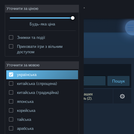
Увійти
Уточнити за ціною
Будь-яка ціна
Крамниця
Знижки та події
Спільнота
Приховати ігри з вільним
Видавець: Alaska
доступом
Інформація
Уточнити за мовою
Упорядкувати
за доречністю
українська
Підтримка
Пошук
китайська (спрощена)
Змінити мову
китайська (традиційна)
Результатів вашого пошуку: 0. Відповідно до ваших
уподобань було виключено кілька найменувань (2).
японська
Завантажити мобільний застосунок Steam
корейська
Переглянути повну версію
тайська
арабська