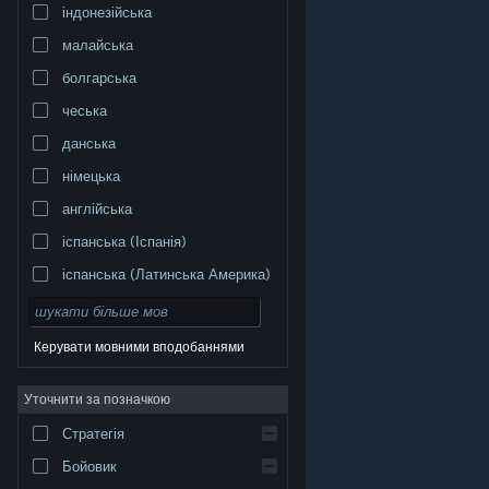
індонезійська
малайська
болгарська
чеська
данська
німецька
англійська
іспанська (Іспанія)
іспанська (Латинська Америка)
Керувати мовними вподобаннями
Уточнити за позначкою
© Valve Corporation. Усі права захищено. Усі
торговельні марки є власністю відповідних власників
у США та інших країнах.
Політика конфіденційності
|
Стратегія
Юридична інформація
|
Доступність
|
Угода
підписника Steam
|
Повернення коштів
|
Файли
cookie
Бойовик