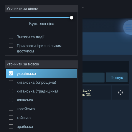
Увійти
Уточнити за ціною
Будь-яка ціна
Крамниця
Знижки та події
Спільнота
Усі продукти
Приховати ігри з вільним
доступом
Інформація
Уточнити за мовою
Упорядкувати
за доречністю
українська
Підтримка
Пошук
китайська (спрощена)
Змінити мову
Результатів вашого пошуку: 0. Відповідно до ваших
китайська (традиційна)
уподобань було виключено кілька найменувань (3).
японська
Завантажити мобільний застосунок Steam
корейська
Переглянути повну версію
тайська
арабська