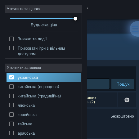
Увійти
Уточнити за ціною
Будь-яка ціна
Крамниця
Знижки та події
Спільнота
Приховати ігри з вільним
Розробник: lidlocks
доступом
Інформація
Уточнити за мовою
Упорядкувати
за доречністю
українська
Підтримка
Пошук
китайська (спрощена)
Змінити мову
китайська (традиційна)
Результатів вашого пошуку: 2. Відповідно до ваших
уподобань було виключено кілька найменувань (2).
японська
Завантажити мобільний застосунок Steam
Finding Polka Demo
корейська
Безкоштовно
Переглянути повну версію
тайська
Finding Polka
арабська