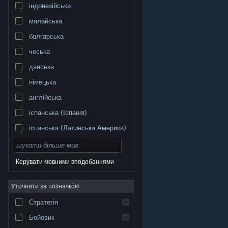
індонезійська
малайська
болгарська
чеська
данська
німецька
англійська
іспанська (Іспанія)
іспанська (Латинська Америка)
Керувати мовними вподобаннями
Уточнити за позначкою
© Valve Corporation. Усі права захищено. Усі
торговельні марки є власністю відповідних власників
у США та інших країнах.
Політика конфіденційності
|
Стратегія
Юридична інформація
|
Доступність
|
Угода
підписника Steam
|
Повернення коштів
|
Файли
cookie
Бойовик