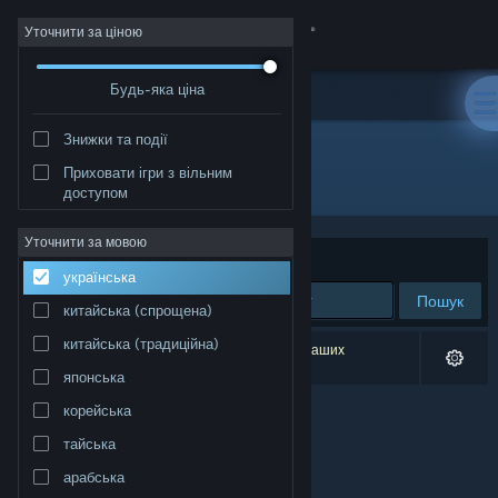
Увійти
Уточнити за ціною
Будь-яка ціна
Крамниця
Знижки та події
Спільнота
Приховати ігри з вільним
Розробник: Zombie cat
доступом
Інформація
Уточнити за мовою
Упорядкувати
за доречністю
українська
Підтримка
Пошук
китайська (спрощена)
Змінити мову
китайська (традиційна)
Результатів вашого пошуку: 0. Відповідно до ваших
уподобань було виключено 1 найменування.
японська
Завантажити мобільний застосунок Steam
корейська
Переглянути повну версію
тайська
арабська