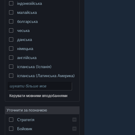
індонезійська
малайська
болгарська
чеська
данська
німецька
англійська
іспанська (Іспанія)
іспанська (Латинська Америка)
Керувати мовними вподобаннями
Уточнити за позначкою
© Valve Corporation. Усі права захищено. Усі
торговельні марки є власністю відповідних власників
у США та інших країнах.
Політика конфіденційності
|
Стратегія
Юридична інформація
|
Доступність
|
Угода
підписника Steam
|
Повернення коштів
|
Файли
cookie
Бойовик