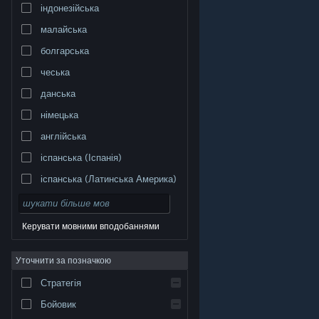
індонезійська
малайська
болгарська
чеська
данська
німецька
англійська
іспанська (Іспанія)
іспанська (Латинська Америка)
Керувати мовними вподобаннями
Уточнити за позначкою
© Valve Corporation. Усі права захищено. Усі
торговельні марки є власністю відповідних власників
у США та інших країнах.
Політика конфіденційності
|
Стратегія
Юридична інформація
|
Доступність
|
Угода
підписника Steam
|
Повернення коштів
|
Файли
cookie
Бойовик