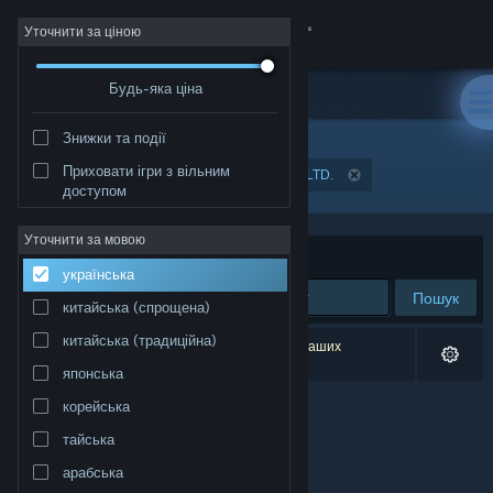
Увійти
Уточнити за ціною
Будь-яка ціна
Крамниця
Знижки та події
Спільнота
Приховати ігри з вільним
Розробник: YGGDRAZIL GROUP PUBLIC CO., LTD.
доступом
Інформація
Уточнити за мовою
Упорядкувати
за доречністю
українська
Підтримка
Пошук
китайська (спрощена)
Змінити мову
китайська (традиційна)
Результатів вашого пошуку: 0. Відповідно до ваших
уподобань було виключено 1 найменування.
японська
Завантажити мобільний застосунок Steam
корейська
Переглянути повну версію
тайська
арабська