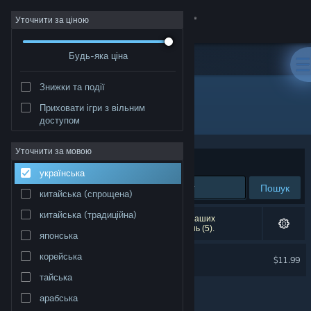
Увійти
Уточнити за ціною
Будь-яка ціна
Крамниця
Знижки та події
Спільнота
Приховати ігри з вільним
Розробник: Vlambeer
доступом
Інформація
Уточнити за мовою
Упорядкувати
за доречністю
українська
Підтримка
Пошук
китайська (спрощена)
Змінити мову
китайська (традиційна)
Результатів вашого пошуку: 1. Відповідно до ваших
уподобань було виключено кілька найменувань (5).
японська
Завантажити мобільний застосунок Steam
Nuclear Throne
корейська
$11.99
Переглянути повну версію
тайська
арабська