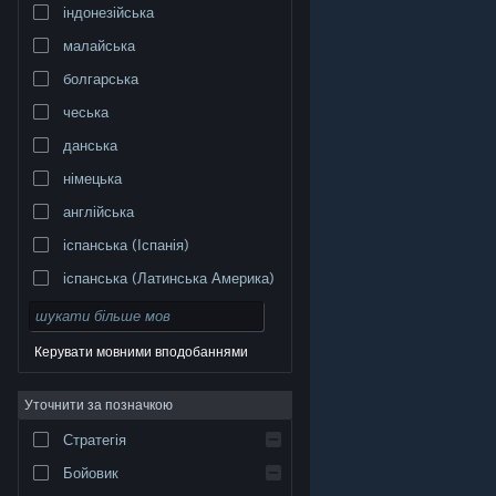
індонезійська
малайська
болгарська
чеська
данська
німецька
англійська
іспанська (Іспанія)
іспанська (Латинська Америка)
Керувати мовними вподобаннями
Уточнити за позначкою
© Valve Corporation. Усі права захищено. Усі
торговельні марки є власністю відповідних власників
у США та інших країнах.
Політика конфіденційності
|
Стратегія
Юридична інформація
|
Доступність
|
Угода
підписника Steam
|
Повернення коштів
|
Файли
cookie
Бойовик