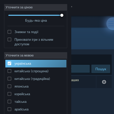
Увійти
Уточнити за ціною
Будь-яка ціна
Крамниця
Знижки та події
Спільнота
Приховати ігри з вільним
Розробник: Villa Gorilla
доступом
Інформація
Уточнити за мовою
Упорядкувати
за доречністю
українська
Підтримка
Пошук
китайська (спрощена)
Змінити мову
китайська (традиційна)
Результатів вашого пошуку: 0. Відповідно до ваших
уподобань було виключено 1 найменування.
японська
Завантажити мобільний застосунок Steam
корейська
Переглянути повну версію
тайська
арабська