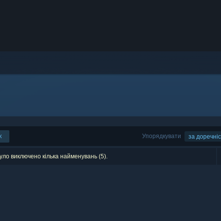
к
Упорядкувати
за доречні
уло виключено кілька найменувань (5).