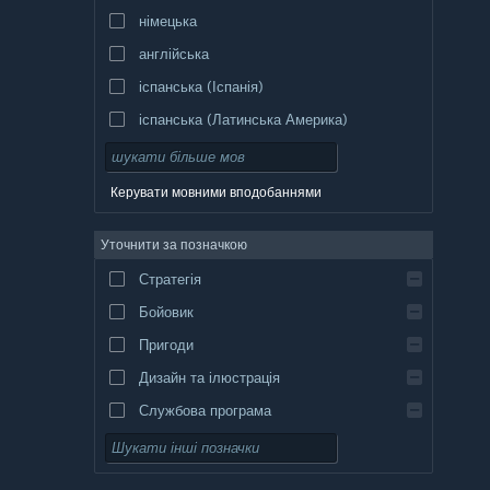
німецька
англійська
іспанська (Іспанія)
іспанська (Латинська Америка)
Керувати мовними вподобаннями
Уточнити за позначкою
Стратегія
Бойовик
Пригоди
Дизайн та ілюстрація
Службова програма
Вільний доступ
Рольова гра