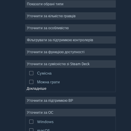
Показати обрані типи
Масова багатокористувацька
Інді
Уточнити за кількістю гравців
Дочасний доступ
Уточнити за особливістю
Казуальна гра
Фільтрувати за підтримкою контролерів
Симулятор
Перегони
Уточнити за функцією доступності
Спорт
Уточнити за сумісністю зі Steam Deck
Створення відео
Сумісна
Обробка фотографій
Можна грати
Докладніше
Уточнити за підтримкою ВР
Уточнити за ОС
Windows
macOS