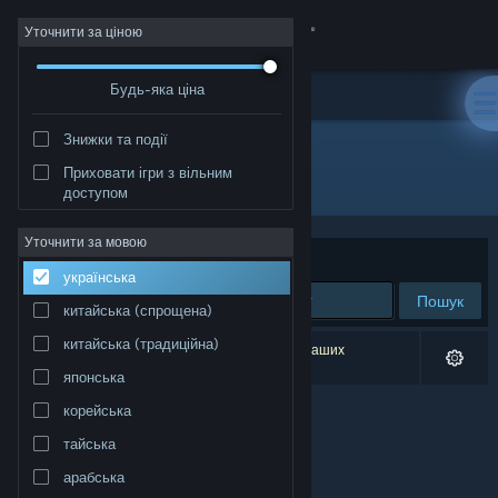
Увійти
Уточнити за ціною
Будь-яка ціна
Крамниця
Знижки та події
Спільнота
Приховати ігри з вільним
Розробник: Tobias Hendricks
доступом
Інформація
Уточнити за мовою
Упорядкувати
за доречністю
українська
Підтримка
Пошук
китайська (спрощена)
Змінити мову
китайська (традиційна)
Результатів вашого пошуку: 0. Відповідно до ваших
уподобань було виключено 1 найменування.
японська
Завантажити мобільний застосунок Steam
корейська
Переглянути повну версію
тайська
арабська