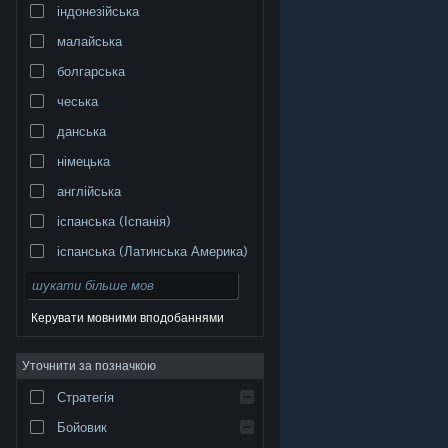
індонезійська
малайська
болгарська
чеська
данська
німецька
англійська
іспанська (Іспанія)
іспанська (Латинська Америка)
Керувати мовними вподобаннями
Уточнити за позначкою
© Valve Corporation. Усі права захищено. Усі
торговельні марки є власністю відповідних власників
у США та інших країнах.
Політика конфіденційності
|
Стратегія
Юридична інформація
|
Доступність
|
Угода
підписника Steam
|
Повернення коштів
|
Файли
cookie
Бойовик