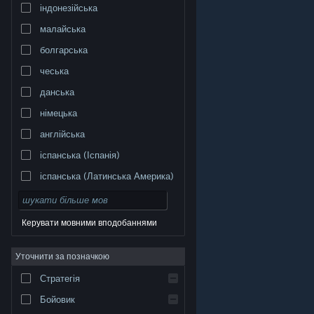
індонезійська
малайська
болгарська
чеська
данська
німецька
англійська
іспанська (Іспанія)
іспанська (Латинська Америка)
Керувати мовними вподобаннями
Уточнити за позначкою
© Valve Corporation. Усі права захищено. Усі
торговельні марки є власністю відповідних власників
у США та інших країнах.
Політика конфіденційності
|
Стратегія
Юридична інформація
|
Доступність
|
Угода
підписника Steam
|
Повернення коштів
|
Файли
cookie
Бойовик