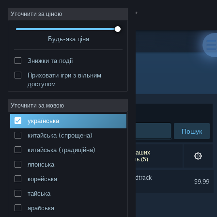
Увійти
Уточнити за ціною
Будь-яка ціна
Крамниця
Знижки та події
Спільнота
Приховати ігри з вільним
Розробник: Thiago Adamo
доступом
Інформація
Уточнити за мовою
Упорядкувати
за доречністю
українська
Підтримка
Пошук
китайська (спрощена)
Змінити мову
китайська (традиційна)
Результатів вашого пошуку: 1. Відповідно до ваших
уподобань було виключено кілька найменувань (5).
японська
Завантажити мобільний застосунок Steam
Keep the Heroes Out Soundtrack
корейська
$9.99
Переглянути повну версію
тайська
арабська