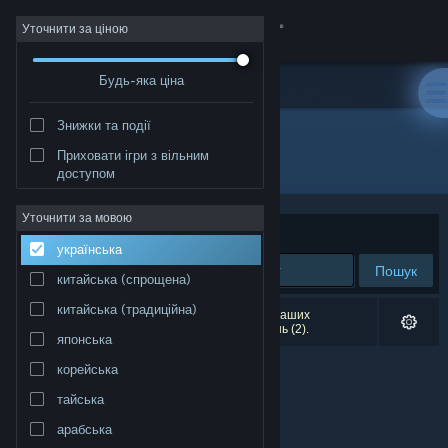
Увійти
Уточнити за ціною
Будь-яка ціна
Крамниця
Знижки та події
Спільнота
Приховати ігри з вільним
Розробник: Tao Langston
доступом
Інформація
Уточнити за мовою
Упорядкувати
за доречністю
українська
Підтримка
Пошук
китайська (спрощена)
Змінити мову
китайська (традиційна)
Результатів вашого пошуку: 0. Відповідно до ваших
уподобань було виключено кілька найменувань (2).
японська
Завантажити мобільний застосунок Steam
корейська
Переглянути повну версію
тайська
арабська