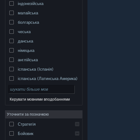
індонезійська
малайська
болгарська
чеська
данська
німецька
англійська
іспанська (Іспанія)
іспанська (Латинська Америка)
Керувати мовними вподобаннями
Уточнити за позначкою
© Valve Corporation. Усі права захищено. Усі
торговельні марки є власністю відповідних власників
у США та інших країнах.
Політика конфіденційності
|
Стратегія
Юридична інформація
|
Доступність
|
Угода
підписника Steam
|
Повернення коштів
|
Файли
cookie
Бойовик