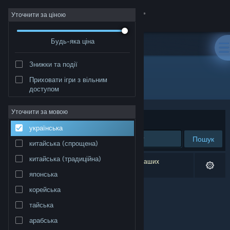
Увійти
Уточнити за ціною
Будь-яка ціна
Крамниця
Знижки та події
Спільнота
Приховати ігри з вільним
Розробник: Sidai
доступом
Інформація
Уточнити за мовою
Упорядкувати
за доречністю
українська
Підтримка
Пошук
китайська (спрощена)
Змінити мову
китайська (традиційна)
Результатів вашого пошуку: 0. Відповідно до ваших
уподобань було виключено 1 найменування.
японська
Завантажити мобільний застосунок Steam
корейська
Переглянути повну версію
тайська
арабська