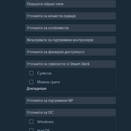
Показати обрані типи
Масова багатокористувацька
Інді
Уточнити за кількістю гравців
Дочасний доступ
Уточнити за особливістю
Казуальна гра
Фільтрувати за підтримкою контролерів
Симулятор
Перегони
Уточнити за функцією доступності
Спорт
Уточнити за сумісністю зі Steam Deck
Створення відео
Сумісна
Обробка фотографій
Можна грати
Докладніше
Уточнити за підтримкою ВР
Уточнити за ОС
Windows
macOS