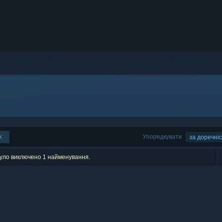
к
Упорядкувати
за доречні
було виключено 1 найменування.