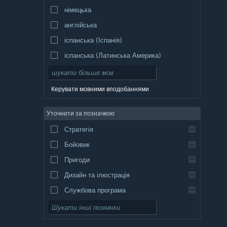
німецька
англійська
іспанська (Іспанія)
іспанська (Латинська Америка)
Керувати мовними вподобаннями
Уточнити за позначкою
Стратегія
Бойовик
Пригоди
Дизайн та ілюстрація
Службова програма
Вільний доступ
Рольова гра