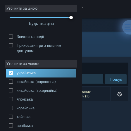
Увійти
Уточнити за ціною
Будь-яка ціна
Крамниця
Знижки та події
Спільнота
Приховати ігри з вільним
Розробник: Seidlsoft
доступом
Інформація
Уточнити за мовою
Упорядкувати
за доречністю
українська
Підтримка
Пошук
китайська (спрощена)
Змінити мову
китайська (традиційна)
Результатів вашого пошуку: 0. Відповідно до ваших
уподобань було виключено кілька найменувань (2).
японська
Завантажити мобільний застосунок Steam
корейська
Переглянути повну версію
тайська
арабська